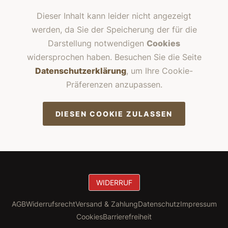
Dieser Inhalt kann leider nicht angezeigt
werden, da Sie der Speicherung der für die
Darstellung notwendigen
Cookies
widersprochen haben. Besuchen Sie die Seite
Datenschutzerklärung
, um Ihre Cookie-
Präferenzen anzupassen.
DIESEN COOKIE ZULASSEN
WIDERRUF
AGB
Widerrufsrecht
Versand & Zahlung
Datenschutz
Impressum
Cookies
Barrierefreiheit